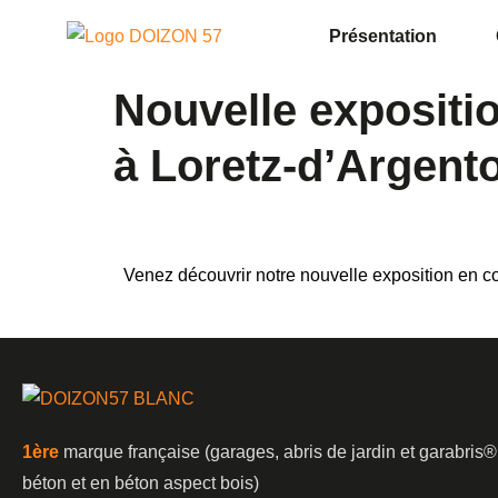
Présentation
Nouvelle expositi
à Loretz-d’Argento
Venez découvrir notre nouvelle exposition en 
1è
re
marque française (garages, abris de jardin et garabris®
béton et en béton aspect bois)